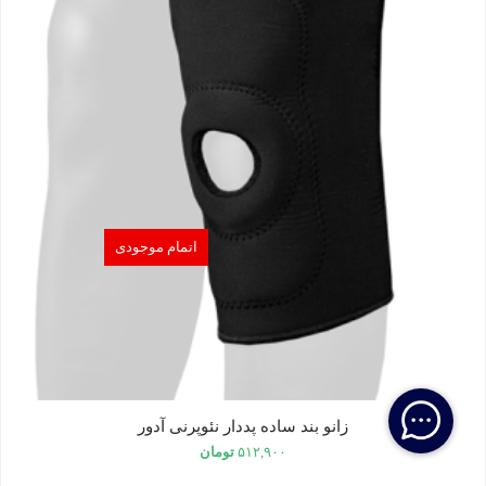
اتمام موجودی
زانو بند ساده پددار نئوپرنی آدور
۵۱۲,۹۰۰
تومان