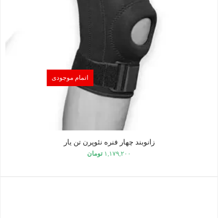
اتمام موجودی
زانوبند چهار فنره نئوپرن تن یار
۱,۱۷۹,۲۰۰
تومان