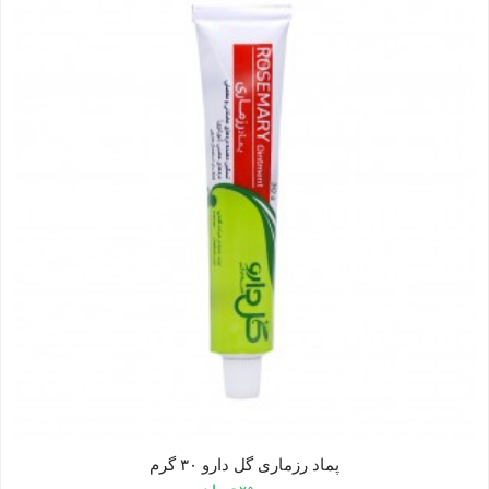
کودک
ات
ی
ات
یی
پماد رزماری گل دارو ۳۰ گرم