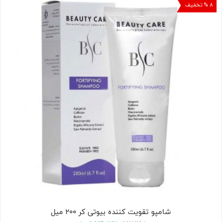
۸ % تخفیف
کودک
ت
ات
ی
شامپو تقویت کننده بیوتی کر ۲۰۰ میل