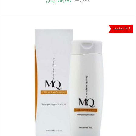
۶۶۷,۲۵۸
۶۱۳,۸۷۷
تومان
۸ % تخفیف