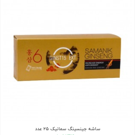
کودک
ت
ات
ی
ساشه جینسینگ سمانیک ۲۵ عدد