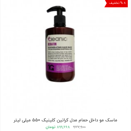
۸ % تخفیف
کودک
ت
ات
ی
ماسک مو داخل حمام مدل کراتین کلینیک ۵۵۰ میلی لیتر
۹۷۷,۹۰۰
۸۹۹,۶۶۸
تومان