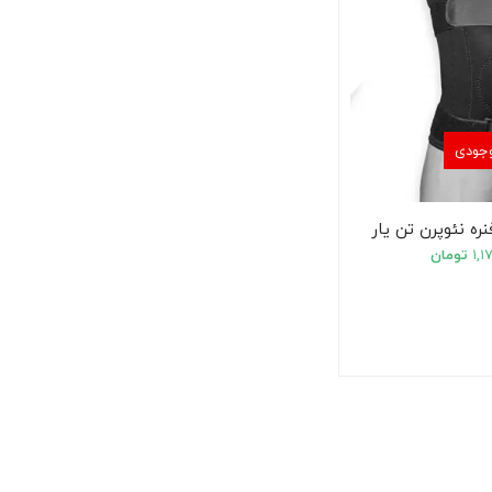
وجودی
نره نئوپرن تن یار
۱,۱
تومان