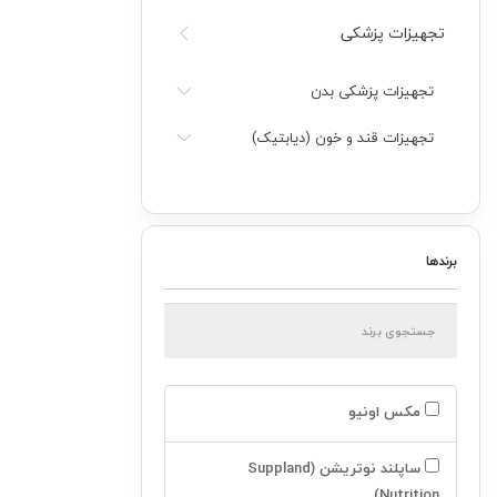
تجهیزات پزشکی
تجهیزات پزشکی بدن
تجهیزات قند و خون (دیابتیک)
سلامت محیط
تجهیزات تسکین دهنده
برندها
ترازو و دماسنج
تجهیزات مادر و کودک
لوازم فردی
مکس اونیو
ارتوپدی
ساپلند نوتریشن (Suppland
گردنبند طبي
Nutrition)