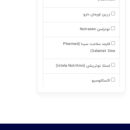
بالشت طبي
زرین اورمان دارو
زانو بند
نوتراسن Nutrasen
زانو بند ساده
زانو بند فنردار
فارمد سلامت سینا (Pharmed
Salamat Sina)
زانو بند جلوباز
استلا نوتریشن (Istela Nutrition)
قوزبند
اکسکلوسیو
شکم بند
کليه بند
آسکولاپیوس
کمر بند طبي
اینتی مکس -intimax
آرنج بند
لیلیا هلث کر (Lilia Health Care)