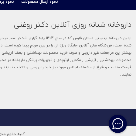
آويز دست
نحوه ارسال محصولات
نحوه پرد
برسام فارمد (Barsam Pharmed)
قوزک بند
داروخانه شبانه روزی آنلاین دکتر روغنی
راد بهین دانش
محافظ شست و مچ
اولین داروخانه اینترنتی استان فارس که 
مچ بند طبي
بی بی اسکین-Baby Skin
شده است، فروشگاه های آنلاین جایگاه ویژه ای را در بین مردم پیدا کرده است. در 
محصولات زناشویی
بیشتر این مراجعات غیر دارویی و صرف خرید محصولات بهداشتی و بعضا آرایشی م
نانوهیل - NANOHEAL
محصولات بهداشتی , آرایشی , مکمل , ارتوپدی و تجهیزات پزشکی داروخانه در محی
فرصت مناسب و فارغ از مشغله، اجناس مورد نیاز خود را بررسی و انتخاب نمایند و م
سبیکتا-Sebycta
نمایند .
دیلمون- Dilmon
تاپیک-TOPPIK
آلسینا-Alcina
دلاویگا-Delaviga
کلیه حقوق مادی