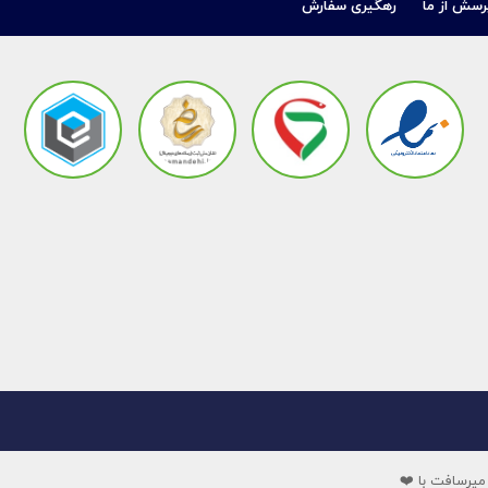
رسش از ما
رهگیری سفارش
میرسافت با ❤️