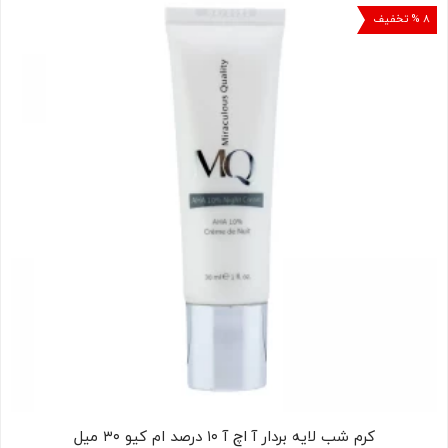
۸ % تخفیف
کرم شب لایه بردار آ اچ آ ۱۰ درصد ام کیو ۳۰ میل