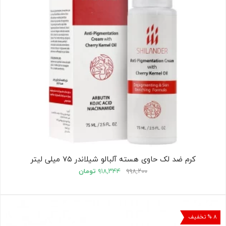
کرم ضد لک حاوی هسته آلبالو شیلاندر ۷۵ میلی لیتر
۹۹۸,۲۰۰
۹۱۸,۳۴۴
تومان
۸ % تخفیف