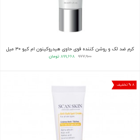
کرم ضد لک و روشن کننده قوی حاوی هیدروکینون ام کیو ۳۰ میل
۹۷۷,۹۰۰
۸۹۹,۶۶۸
تومان
۸ % تخفیف