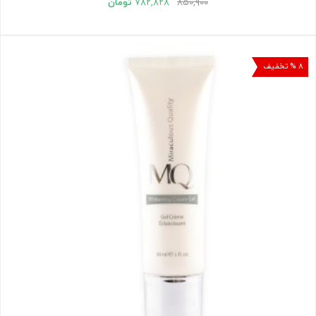
۸۵۰,۹۰۰
۷۸۲,۸۲۸
تومان
۸ % تخفیف