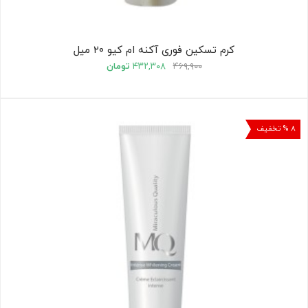
کرم تسکین فوری آکنه ام کیو ۲۰ میل
۴۶۹,۹۰۰
۴۳۲,۳۰۸
تومان
۸ % تخفیف