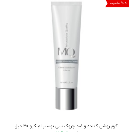
۸ % تخفیف
کودک
ت
ات
ی
کرم روشن کننده و ضد چروک سی بوستر ام کیو ۳۰ میل