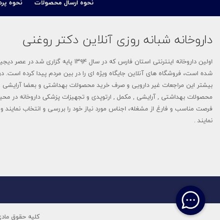
نحوه ارسال محصولات
نحوه پرد
برسام فارمد (Barsam Pharmed)
اس ام اي
داروخانه شبانه روزی آنلاین دکتر روغنی
ابوت
راد بهین دانش
تروويتال
اولین داروخانه اینترنتی استان فارس که 
بی بی اسکین-Baby Skin
شده است، فروشگاه های آنلاین جایگاه ویژه ای را در بین مردم پیدا کرده است. در 
کوميدامد
بیشتر این مراجعات غیر دارویی و صرف خرید محصولات بهداشتی و بعضا آرایشی م
نانوهیل - NANOHEAL
محصولات بهداشتی , آرایشی , مکمل , ارتوپدی و تجهیزات پزشکی داروخانه در محی
هيپ
فرصت مناسب و فارغ از مشغله، اجناس مورد نیاز خود را بررسی و انتخاب نمایند و م
سبیکتا-Sebycta
نمایند .
لاکتوميل
دیلمون- Dilmon
غذای کمکی کودک م
تجهیزات پزشکی
تاپیک-TOPPIK
محصولات زناشویی
آلسینا-Alcina
دلاویگا-Delaviga
کلیه حقوق مادی