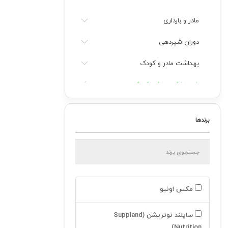
مادر و بارداری
دوران شیردهی
بهداشت مادر و کودک
شیرخشک و غذای کودک م
شیر خشک م
برندها
شير خشک نوزادان نارس
از بدو تولد تا ۶ ماهگي
از ۶ ماهگي تا يکسال
مکس اونیو
از ۱ سال به بالا
ساپلند نوتریشن (Suppland
از ۲ سال به بالا
Nutrition)