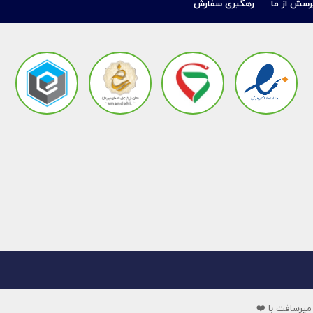
رسش از ما
رهگیری سفارش
میرسافت با ❤️