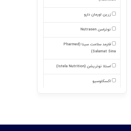
از ۳ سال به بالا
زرین اورمان دارو
شير خشک تخصصي
نوتراسن Nutrasen
شير خشک بدون لاکتوز
شير خشک بر پايه سويا
فارمد سلامت سینا (Pharmed
Salamat Sina)
شير خشک ضد رفلاکس
استلا نوتریشن (Istela Nutrition)
شير خشک ضد آلرژي
فاسکا
اکسکلوسیو
نوتريشيا
آسکولاپیوس
نستله
اینتی مکس -intimax
هومانا
لیلیا هلث کر (Lilia Health Care)
ميلوپا