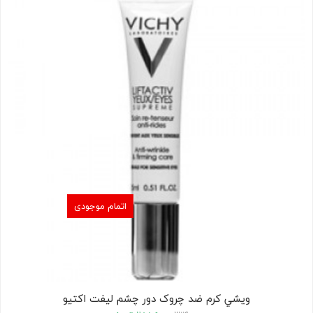
کودک
ت
ات
ی
اتمام موجودی
ويشي کرم ضد چروک دور چشم لیفت اکتیو