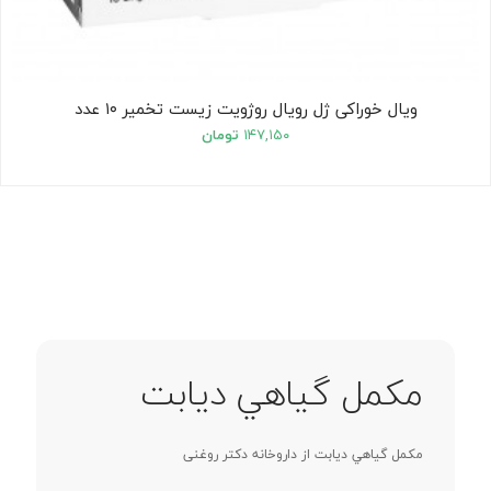
ویال خوراکی ژل رویال روژویت زیست تخمیر ۱۰ عدد
۱۴۷,۱۵۰
تومان
مکمل گياهي ديابت
مکمل گياهي ديابت از داروخانه دکتر روغنی