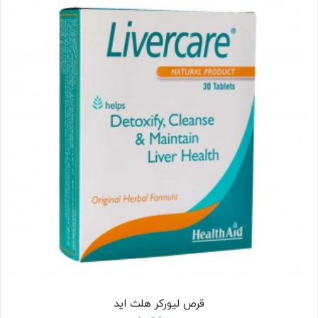
کودک
ت
ات
ی
قرص لیورکر هلث اید