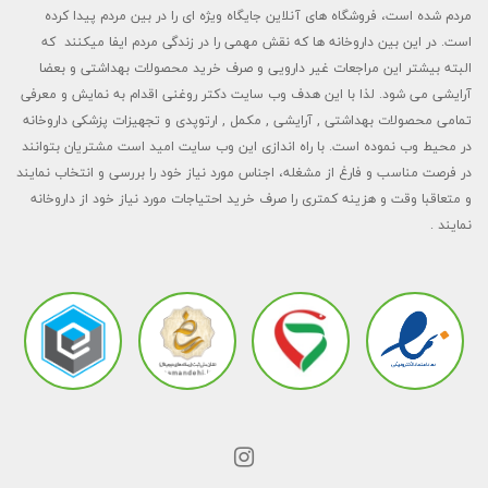
مردم شده است، فروشگاه های آنلاین جایگاه ویژه ای را در بین مردم پیدا کرده
چندین گیاه مفید که برای مرض قند مفید هستند توسط شرکت
است. در این بین داروخانه ها که نقش مهمی را در زندگی مردم ایفا میکنند که
های دارویی زیادی تولید شده اند. مثل کپسول لیورسیل
البته بیشتر این مراجعات غیر دارویی و صرف خرید محصولات بهداشتی و بعضا
رزفارمد که پایین آوردنده قند خون دیابت نوع ۲ بوده و برای
آرایشی می شود. لذا با این هدف وب سایت دکتر روغنی اقدام به نمایش و معرفی
بیماری های التهابی کبد و کبد چرب نیز مفید است.
قرص گیاهی
تمامی محصولات بهداشتی , آرایشی , مکمل , ارتوپدی و تجهیزات پزشکی داروخانه
گالگا دینه نیز یک قرص دیابت معروف است که حاوی برگ
در محیط وب نموده است. با راه اندازی این وب سایت امید است مشتریان بتوانند
اصلاح شده گیاه گالگا می باشد که مدت هاست در اروپا به
در فرصت مناسب و فارغ از مشغله، اجناس مورد نیاز خود را بررسی و انتخاب نمایند
عنوان داروی دیابت مورد استفاده قرار می گیرد.
کپسول رونسول
و متعاقبا وقت و هزینه کمتری را صرف خرید احتیاجات مورد نیاز خود از داروخانه
قائم دارو پایین آورنده و تنظیم کننده قند خون می باشد .
نمایند .
مکانیزم اثر این کپسول به گونه ای است که فرآیند آزاد سازی
انسولین از لوزالمعده را تحریک می کند. این کپسول گیاهی
مرض قند آسیب های ناشی از استرس های اکسیداتیو در بیماران
دیابتی را مانع می شود.
در سایت داروما و در پایین صفحه
محصولات بیشتری را در زمینه دیابت و کنترل کننده قند
خون می توانید ببیند.
هر چند که این محصول ها گیاهی
هستند و عوارض محصولات شیمیایی را ندارند ولی بهتر است که
با توصیه پزشک مصرف شود. در غیر این صورت به نحوه استفاده
که روی بسته بندی و بروشور محصول درج شده است توجه
کنید.