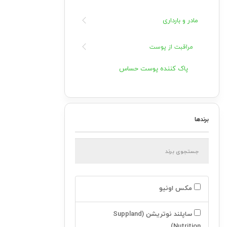
مادر و بارداری
مراقبت از پوست
پاک کننده پوست حساس
مرطوب کننده پوست
آنتي سلوليت
برندها
زخم و اسکار
ترک بدن
ليفتينگ
مکس اونیو
ضد چروک و ليفتينگ
ساپلند نوتریشن (Suppland
مکمل هاي پوست
Nutrition)