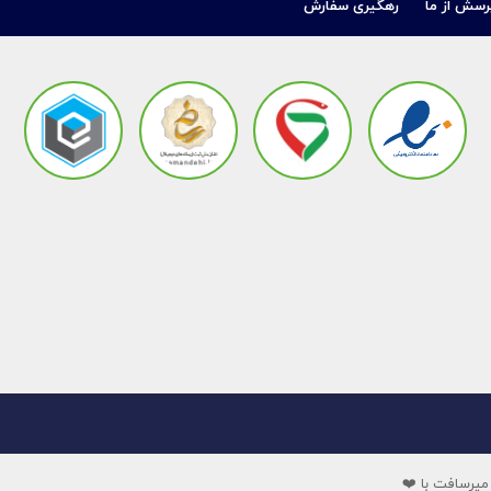
رسش از ما
رهگیری سفارش
میرسافت با ❤️