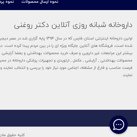
نحوه ارسال محصولات
نحوه پرد
برسام فارمد (Barsam Pharmed)
داروخانه شبانه روزی آنلاین دکتر روغنی
راد بهین دانش
اولین داروخانه اینترنتی استان فارس که 
بی بی اسکین-Baby Skin
شده است، فروشگاه های آنلاین جایگاه ویژه ای را در بین مردم پیدا کرده است. در 
بیشتر این مراجعات غیر دارویی و صرف خرید محصولات بهداشتی و بعضا آرایشی م
نانوهیل - NANOHEAL
محصولات بهداشتی , آرایشی , مکمل , ارتوپدی و تجهیزات پزشکی داروخانه در محی
فرصت مناسب و فارغ از مشغله، اجناس مورد نیاز خود را بررسی و انتخاب نمایند و م
سبیکتا-Sebycta
نمایند .
دیلمون- Dilmon
تاپیک-TOPPIK
آلسینا-Alcina
دلاویگا-Delaviga
کلیه حقوق مادی