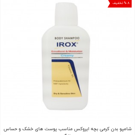
۸ % تخفیف
کودک
ت
ات
ی
شامپو بدن کرمی بچه ایروکس مناسب پوست های خشک و حساس