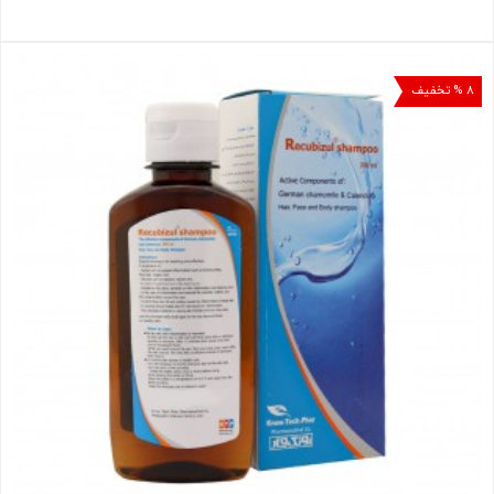
۸ % تخفیف