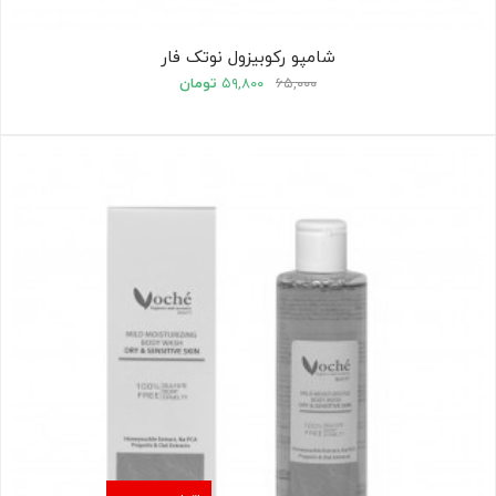
شامپو رکوبیزول نوتک فار
۶۵,۰۰۰
۵۹,۸۰۰
تومان