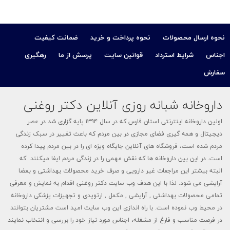
نحوه ارسال محصولات
نحوه پرداخت و خرید
ضمانت کیفیت
اجناس
شرایط استرداد
قوانین سایت
پرسش از ما
رهگیری
سفارش
داروخانه شبانه روزی آنلاین دکتر روغنی
اولین داروخانه اینترنتی استان فارس که در سال ۱۳۹۴ پایه گزاری شد در عصر
دیجیتال و همه گیری فضای مجازی در بین مردم که باعث تغییر در سبک زندگی
مردم شده است، فروشگاه های آنلاین جایگاه ویژه ای را در بین مردم پیدا کرده
است. در این بین داروخانه ها که نقش مهمی را در زندگی مردم ایفا میکنند که
البته بیشتر این مراجعات غیر دارویی و صرف خرید محصولات بهداشتی و بعضا
آرایشی می شود. لذا با این هدف وب سایت دکتر روغنی اقدام به نمایش و معرفی
تمامی محصولات بهداشتی , آرایشی , مکمل , ارتوپدی و تجهیزات پزشکی داروخانه
در محیط وب نموده است. با راه اندازی این وب سایت امید است مشتریان بتوانند
در فرصت مناسب و فارغ از مشغله، اجناس مورد نیاز خود را بررسی و انتخاب نمایند