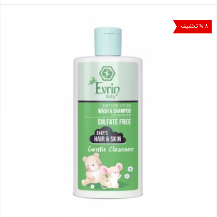
۸ % تخفیف