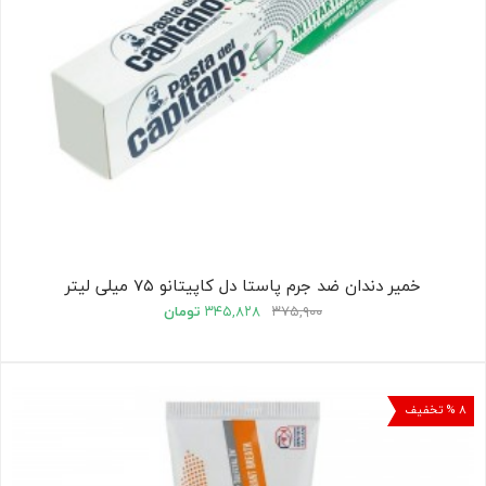
خمیر دندان ضد جرم پاستا دل کاپیتانو ۷۵ میلی لیتر
۳۷۵,۹۰۰
۳۴۵,۸۲۸
تومان
۸ % تخفیف