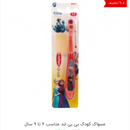
۸ % تخفیف
کودک
ت
ات
ی
مسواک کودک بی بی لند مناسب ۶ تا ۹ سال