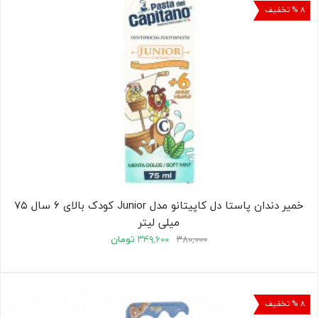
۸ % تخفیف
خمیر دندان پاستا دل کاپیتانو مدل Junior کودک بالای ۶ سال ۷۵
میلی لیتر
۳۸۰,۰۰۰
۳۴۹,۶۰۰
تومان
۸ % تخفیف