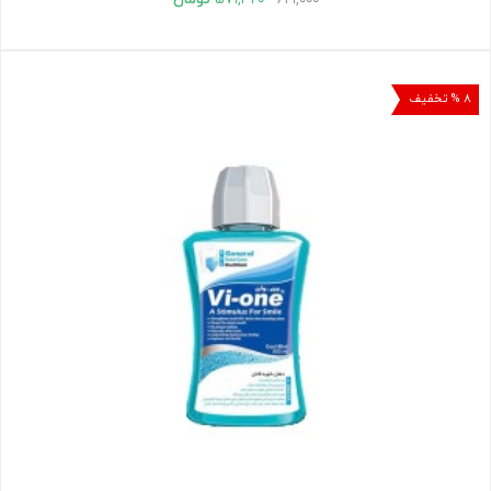
۸ % تخفیف