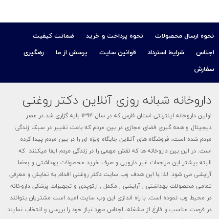
نحوه ارسال محصولات
نحوه پرداخت و خرید
ضمانت کیفیت
اجناس
شرایط استرداد
قوانین سایت
پرسش از ما
رهگیری
سفارش
داروخانه شبانه روزی آنلاین دکتر روغنی
اولین داروخانه اینترنتی استان فارس که در سال ۱۳۹۴ پایه گزاری شد در عصر
دیجیتال و همه گیری فضای مجازی در بین مردم که باعث تغییر در سبک زندگی
مردم شده است، فروشگاه های آنلاین جایگاه ویژه ای را در بین مردم پیدا کرده
است. در این بین داروخانه ها که نقش مهمی را در زندگی مردم ایفا میکنند که
البته بیشتر این مراجعات غیر دارویی و صرف خرید محصولات بهداشتی و بعضا
آرایشی می شود. لذا با این هدف وب سایت دکتر روغنی اقدام به نمایش و معرفی
تمامی محصولات بهداشتی , آرایشی , مکمل , ارتوپدی و تجهیزات پزشکی داروخانه
در محیط وب نموده است. با راه اندازی این وب سایت امید است مشتریان بتوانند
در فرصت مناسب و فارغ از مشغله، اجناس مورد نیاز خود را بررسی و انتخاب نمایند