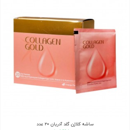
کودک
ت
ات
ی
ساشه کلاژن گلد آدریان ۲۰ عدد