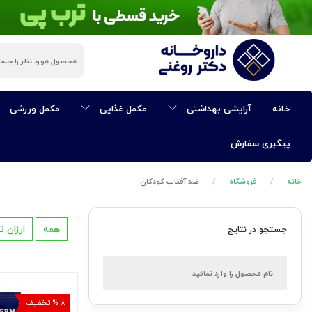
ی
خانه
آرایشی بهداشتی
مکمل غذایی
مکمل ورزشی
پیگیری سفارش
خانه
فروشگاه
ضد آفتاب کودکان
همه
ارزان ت
جستجو در نتایج
ی
۸ % تخفیف