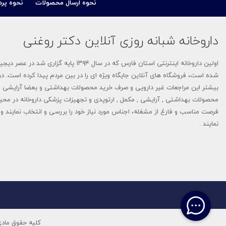
نحوه ارسال محصولات
نحوه پرد
برسام فارمد (Barsam Pharmed)
داروخانه شبانه روزی آنلاین دکتر روغنی
راد بهین دانش
اولین داروخانه اینترنتی استان فارس که 
بی بی اسکین-Baby Skin
شده است، فروشگاه های آنلاین جایگاه ویژه ای را در بین مردم پیدا کرده است. در 
بیشتر این مراجعات غیر دارویی و صرف خرید محصولات بهداشتی و بعضا آرایشی م
نانوهیل - NANOHEAL
محصولات بهداشتی , آرایشی , مکمل , ارتوپدی و تجهیزات پزشکی داروخانه در محی
فرصت مناسب و فارغ از مشغله، اجناس مورد نیاز خود را بررسی و انتخاب نمایند و م
سبیکتا-Sebycta
نمایند .
دیلمون- Dilmon
تاپیک-TOPPIK
آلسینا-Alcina
دلاویگا-Delaviga
کلیه حقوق مادی