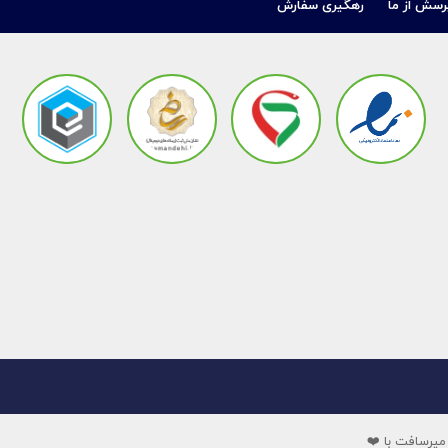
رسش از ما
رهگیری سفارش
میرسافت با ❤️