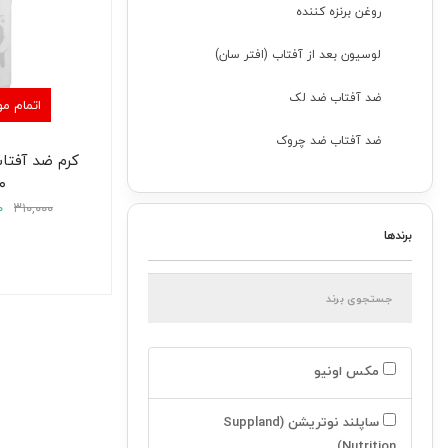
روغن برنزه کننده
لوسیون بعد از آفتاب (افتر سان)
ضد آفتاب ضد لک
اتمام م
ضد آفتاب ضد چروک
کرم ضد آفتا
۰
مرطوب کننده و آبرسان
۰
۳۱۰,۰۰۰
مراقبت و زیبایی مو
برندها
درمان مو
مراقبت زیبایی و پوست
بهداشتی
مکس اونیو
مکمل غذایی
ساپلند نوتریشن (Suppland
مکمل ورزشی
Nutrition)