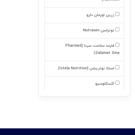
مکمل تخصصی
زرین اورمان دارو
مادر و کودک
نوتراسن Nutrasen
تجهیزات پزشکی
محصولات زناشویی
فارمد سلامت سینا (Pharmed
Salamat Sina)
استلا نوتریشن (Istela Nutrition)
اکسکلوسیو
آسکولاپیوس
اینتی مکس -intimax
لیلیا هلث کر (Lilia Health Care)