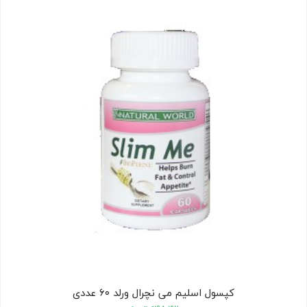
کودک
ت
ات
ی
کپسول اسلیم می نچرال ورلد ۶۰ عددی