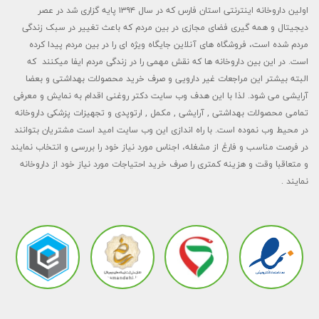
رگ‌ها بازگشته و در آنجا رسوب می‌کند و بخش دیگر آن به کبد
اولین داروخانه اینترنتی استان فارس که در سال ۱۳۹۴ پایه گزاری شد در عصر
بر می‌گردد و در رگ‌ها جمع نمی‌شود. بنابراین، تجمع کلسترول بد
دیجیتال و همه گیری فضای مجازی در بین مردم که باعث تغییر در سبک زندگی
عامل اصلی افزایش چربی خون است.
اگر اقدامات لازم را برای
مردم شده است، فروشگاه های آنلاین جایگاه ویژه ای را در بین مردم پیدا کرده
جلوگیری از افزایش بی رویه چربی خون انجام ندهیم، احتمالاً با
است. در این بین داروخانه ها که نقش مهمی را در زندگی مردم ایفا میکنند که
مشکلات جدی قلبی عروقی، بسته شدن رگ‌ها و حتی سکته‌ی
البته بیشتر این مراجعات غیر دارویی و صرف خرید محصولات بهداشتی و بعضا
قلبی و مغزی روبرو خواهیم شد. برای پیشگیری از این رخدادها
آرایشی می شود. لذا با این هدف وب سایت دکتر روغنی اقدام به نمایش و معرفی
می‌توان از داروهای گیاهی مانند قرص‌های چربی خون گیاهی
تمامی محصولات بهداشتی , آرایشی , مکمل , ارتوپدی و تجهیزات پزشکی داروخانه
استفاده کرد.
در محیط وب نموده است. با راه اندازی این وب سایت امید است مشتریان بتوانند
در فرصت مناسب و فارغ از مشغله، اجناس مورد نیاز خود را بررسی و انتخاب نمایند
علائم چربی خون بالا
و متعاقبا وقت و هزینه کمتری را صرف خرید احتیاجات مورد نیاز خود از داروخانه
نمایند .
چربی خون بالا معمولاً هیچ علامتی ندارد. به همین دلیل است
که پزشکان توصیه می‌کنند که افراد بالای ۲۰ سال هر ۵ سال یک
بار آزمایش چربی خون انجام دهند.
در برخی موارد، ممکن است علائم چربی خون بالا ظاهر شوند. این
علائم عبارت‌اند از:
درد قفسه سینه