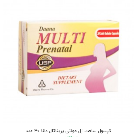
کودک
ت
ات
ی
کپسول سافت ژل مولتی پریناتال دانا ۳۰ عدد