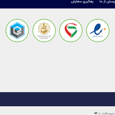
رسش از ما
رهگیری سفارش
میرسافت با ❤️