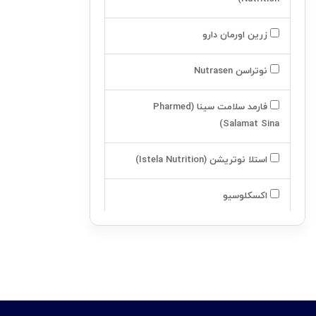
مولتي ويتامينهاي ديابتي
زرین اورمان دارو
مولتي ويتامينهاي کليوي
نوتراسن Nutrasen
ویتامین ها
املاح
فارمد سلامت سینا (Pharmed
Salamat Sina)
سایر ترکیبات
استلا نوتریشن (Istela Nutrition)
مکمل تنظیم وزن
مکمل ورزشی
اکسکلوسیو
مکمل تخصصی
آسکولاپیوس
مادر و کودک
اینتی مکس -intimax
تجهیزات پزشکی
لیلیا هلث کر (Lilia Health Care)
محصولات زناشویی