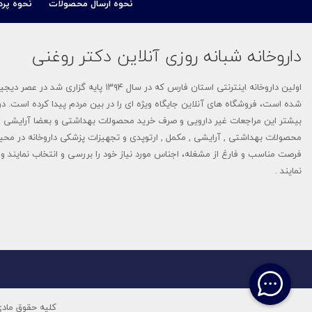
نحوه ارسال محصولات
نحوه پرد
برسام فارمد (Barsam Pharmed)
داروخانه شبانه روزی آنلاین دکتر روغنی
راد بهین دانش
اولین داروخانه اینترنتی استان فارس که 
بی بی اسکین-Baby Skin
شده است، فروشگاه های آنلاین جایگاه ویژه ای را در بین مردم پیدا کرده است. در 
بیشتر این مراجعات غیر دارویی و صرف خرید محصولات بهداشتی و بعضا آرایشی م
نانوهیل - NANOHEAL
محصولات بهداشتی , آرایشی , مکمل , ارتوپدی و تجهیزات پزشکی داروخانه در محی
فرصت مناسب و فارغ از مشغله، اجناس مورد نیاز خود را بررسی و انتخاب نمایند و م
سبیکتا-Sebycta
نمایند .
دیلمون- Dilmon
تاپیک-TOPPIK
آلسینا-Alcina
دلاویگا-Delaviga
کلیه حقوق مادی