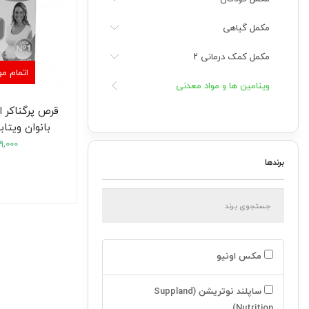
مکمل گیاهی
مکمل کمک درمانی ۲
اتمام م
ویتامین ها و مواد معدنی
قرص پرگناکر 
مولتی ویتامین ها
بانوان ویتابیو
۹,۰۰۰
مولتي ويتامينهاي عمومي
برندها
مولتي ويتامينهاي آقايان
مولتي ويتامينهاي بانوان
مولتي ويتامينهاي ورزشي
مکس اونیو
مولتي ويتامينهاي بارداري و شيردهي
ساپلند نوتریشن (Suppland
مولتي ويتامينهاي سالمندان
Nutrition)