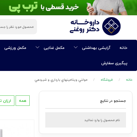
ی
خانه
آرایشی بهداشتی
مکمل غذایی
مکمل ورزشی
پیگیری سفارش
خانه
فروشگاه
مولتي ويتامينهاي بارداري و شيردهي
همه
ارزان ت
جستجو در نتایج
ی