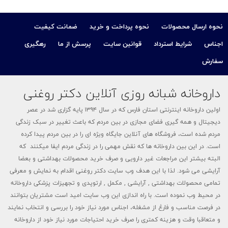
نحوه ارسال محصولات
نحوه پرداخت و خرید
ضمانت کیفیت
اجناس
شرایط استرداد
قوانین سایت
پرسش از ما
رهگیری
سفارش
داروخانه شبانه روزی آنلاین دکتر روغنی
اولین داروخانه اینترنتی استان فارس که در سال ۱۳۹۴ پایه گزاری شد در عصر
دیجیتال و همه گیری فضای مجازی در بین مردم که باعث تغییر در سبک زندگی
مردم شده است، فروشگاه های آنلاین جایگاه ویژه ای را در بین مردم پیدا کرده
است. در این بین داروخانه ها که نقش مهمی را در زندگی مردم ایفا میکنند که
البته بیشتر این مراجعات غیر دارویی و صرف خرید محصولات بهداشتی و بعضا
آرایشی می شود. لذا با این هدف وب سایت دکتر روغنی اقدام به نمایش و معرفی
تمامی محصولات بهداشتی , آرایشی , مکمل , ارتوپدی و تجهیزات پزشکی داروخانه
در محیط وب نموده است. با راه اندازی این وب سایت امید است مشتریان بتوانند
در فرصت مناسب و فارغ از مشغله، اجناس مورد نیاز خود را بررسی و انتخاب نمایند
و متعاقبا وقت و هزینه کمتری را صرف خرید احتیاجات مورد نیاز خود از داروخانه