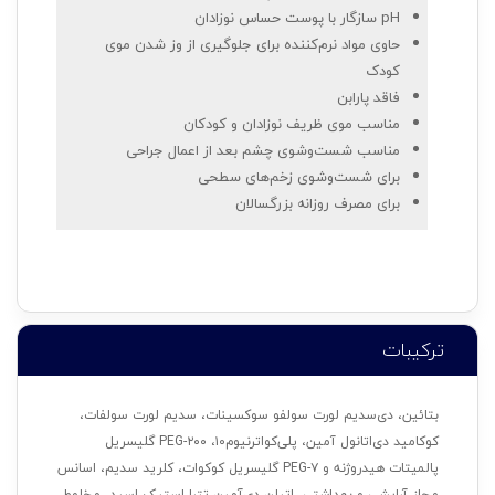
pH سازگار با پوست حساس نوزادان
حاوی مواد نرم‌کننده برای جلوگیری از وز شدن موی
کودک
فاقد پارابن
مناسب موی ظریف نوزادان و کودکان
مناسب شست‌وشوی چشم بعد از اعمال جراحی
برای شست‌وشوی زخم‌های سطحی
برای مصرف روزانه بزرگسالان
ترکیبات
بتائین، دی‌سدیم لورت سولفو سوکسینات، سدیم لورت سولفات،
کوکامید دی‌اتانول آمین، پلی‌کواترنیوم۱۰، PEG-۲۰۰ گلیسریل
پالمیتات هیدروژنه و PEG-۷ گلیسریل کوکوات، کلرید سدیم، اسانس
مجاز آرایشی و بهداشتی، اتیلن دی‌آمین تترا استیک اسید، مخلوط