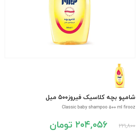
کودک
ت
ات
ی
شامپو بچه کلاسیک فیروز۵۰۰ میل
Classic baby shampoo ۵۰۰ ml firooz
۲۰۴,۰۵۶ تومان
۲۲۱,۸۰۰