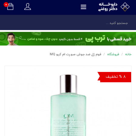
۰
ی
خانه
فروشگاه
فوم ژل ضد جوش صورت ام کیو MQ
۸ % تخفیف
ی