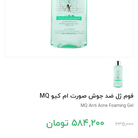
کودک
ت
ات
ی
فوم ژل ضد جوش صورت ام کیو MQ
MQ Anti Acne Foaming Gel
۵۸۴,۲۰۰ تومان
۶۳۵,۰۰۰